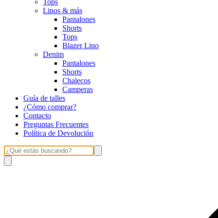
Tops
Linos & más
Pantalones
Shorts
Tops
Blazer Lino
Denim
Pantalones
Shorts
Chalecos
Camperas
Guía de talles
¿Cómo comprar?
Contacto
Preguntas Frecuentes
Política de Devolución