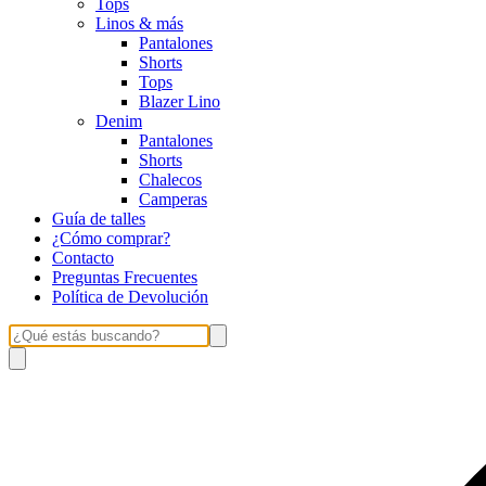
Tops
Linos & más
Pantalones
Shorts
Tops
Blazer Lino
Denim
Pantalones
Shorts
Chalecos
Camperas
Guía de talles
¿Cómo comprar?
Contacto
Preguntas Frecuentes
Política de Devolución